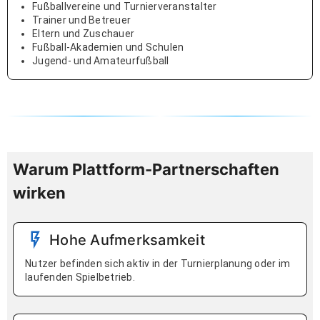
Fußballvereine und Turnierveranstalter
Trainer und Betreuer
Eltern und Zuschauer
Fußball-Akademien und Schulen
Jugend- und Amateurfußball
Warum Plattform-Partnerschaften
wirken
Hohe Aufmerksamkeit
Nutzer befinden sich aktiv in der Turnierplanung oder im
laufenden Spielbetrieb.