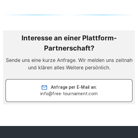
Interesse an einer Plattform-
Partnerschaft?
Sende uns eine kurze Anfrage. Wir melden uns zeitnah
und klären alles Weitere persönlich.
Anfrage per E-Mail an:
info@free-tournament.com