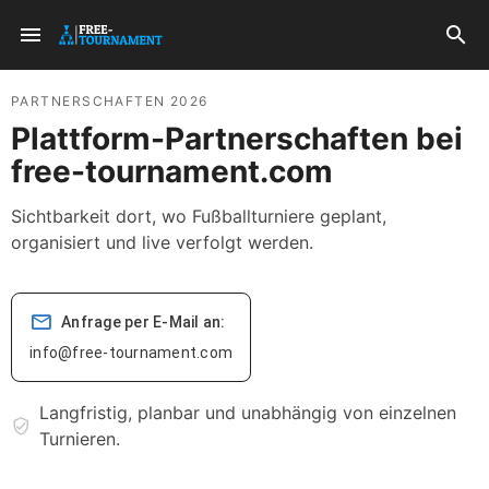
PARTNERSCHAFTEN 2026
Plattform-Partnerschaften bei
free-tournament.com
Sichtbarkeit dort, wo Fußballturniere geplant,
organisiert und live verfolgt werden.
Anfrage per E-Mail an:
info@free-tournament.com
Langfristig, planbar und unabhängig von einzelnen
Turnieren.