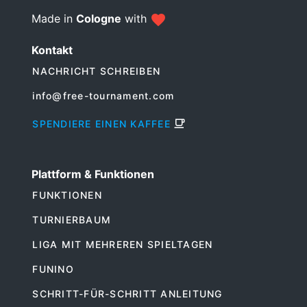
Made in
Cologne
with
Kontakt
NACHRICHT SCHREIBEN
info@free-tournament.com
SPENDIERE EINEN KAFFEE
Plattform & Funktionen
FUNKTIONEN
TURNIERBAUM
LIGA MIT MEHREREN SPIELTAGEN
FUNINO
SCHRITT-FÜR-SCHRITT ANLEITUNG