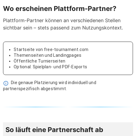
Wo erscheinen Plattform-Partner?
Plattform-Partner können an verschiedenen Stellen
sichtbar sein – stets passend zum Nutzungskontext.
Startseite von free-tournament.com
Themenseiten und Landingpages
Öffentliche Turnierseiten
Optional: Spielplan- und PDF-Exports
Die genaue Platzierung wird individuell und
partnerspezifisch abgestimmt.
So läuft eine Partnerschaft ab