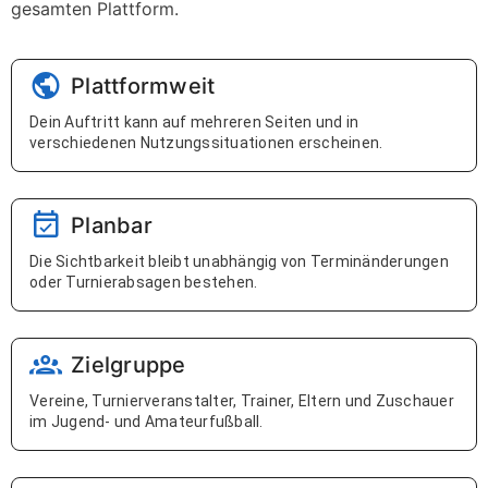
gesamten Plattform.
Plattformweit
Dein Auftritt kann auf mehreren Seiten und in
verschiedenen Nutzungssituationen erscheinen.
Planbar
Die Sichtbarkeit bleibt unabhängig von Terminänderungen
oder Turnierabsagen bestehen.
Zielgruppe
Vereine, Turnierveranstalter, Trainer, Eltern und Zuschauer
im Jugend- und Amateurfußball.