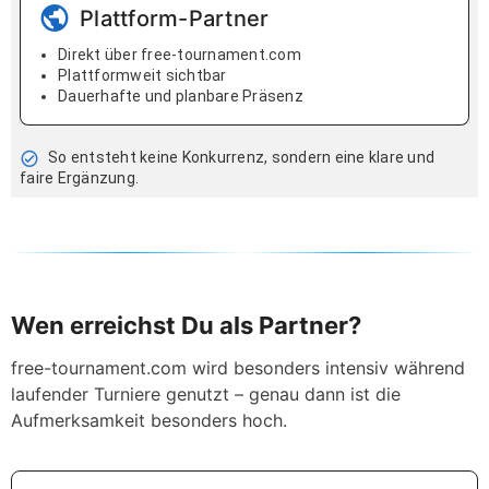
Plattform-Partner
Direkt über free-tournament.com
Plattformweit sichtbar
Dauerhafte und planbare Präsenz
So entsteht keine Konkurrenz, sondern eine klare und
faire Ergänzung.
Wen erreichst Du als Partner?
free-tournament.com wird besonders intensiv während
laufender Turniere genutzt – genau dann ist die
Aufmerksamkeit besonders hoch.