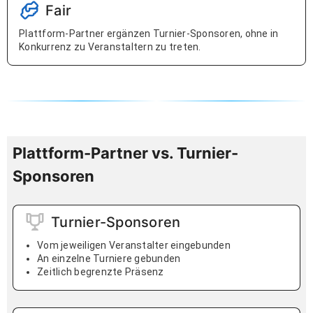
Fair
Plattform-Partner ergänzen Turnier-Sponsoren, ohne in
Konkurrenz zu Veranstaltern zu treten.
Plattform-Partner vs. Turnier-
Sponsoren
Turnier-Sponsoren
Vom jeweiligen Veranstalter eingebunden
An einzelne Turniere gebunden
Zeitlich begrenzte Präsenz