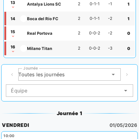
13
2
0-1-1
-1
Antalya Lions SC
1
2
0-1-1
-2
14
Boca del Río FC
1
15
2
0-0-2
-2
Real Portova
0
16
2
0-0-2
-3
Milano Titan
0
Journée
Toutes les journées
Équipe
Journée 1
VENDREDI
01/05/2026
10:00