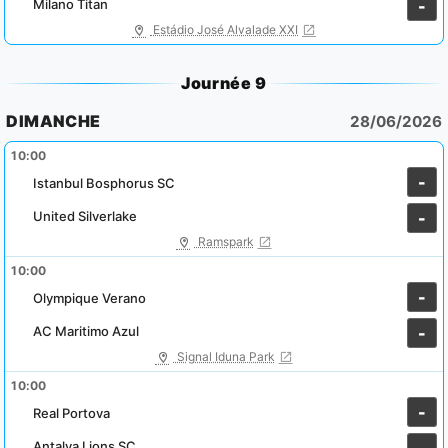
Milano Titan
-
Estádio José Alvalade XXI
Journée 9
DIMANCHE
28/06/2026
10:00
-
Istanbul Bosphorus SC
United Silverlake
-
Ramspark
10:00
-
Olympique Verano
AC Maritimo Azul
-
Signal Iduna Park
10:00
-
Real Portova
Antalya Lions SC