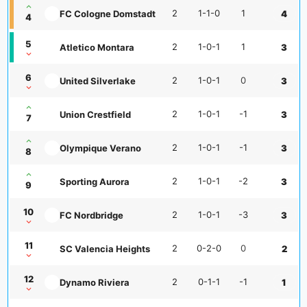
2
1-1-0
1
FC Cologne Domstadt
4
4
5
2
1-0-1
1
Atletico Montara
3
6
2
1-0-1
0
United Silverlake
3
2
1-0-1
-1
Union Crestfield
3
7
2
1-0-1
-1
Olympique Verano
3
8
2
1-0-1
-2
Sporting Aurora
3
9
10
2
1-0-1
-3
FC Nordbridge
3
11
2
0-2-0
0
SC Valencia Heights
2
12
2
0-1-1
-1
Dynamo Riviera
1