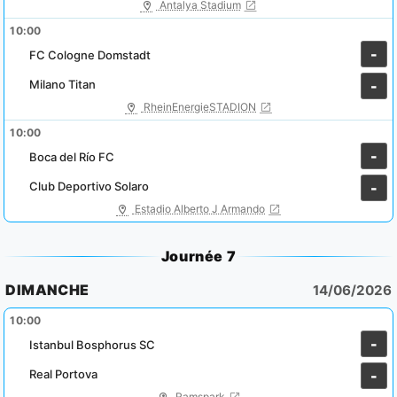
Antalya Stadium
10:00
-
FC Cologne Domstadt
Milano Titan
-
RheinEnergieSTADION
10:00
-
Boca del Río FC
Club Deportivo Solaro
-
Estadio Alberto J Armando
Journée 7
DIMANCHE
14/06/2026
10:00
-
Istanbul Bosphorus SC
Real Portova
-
Ramspark