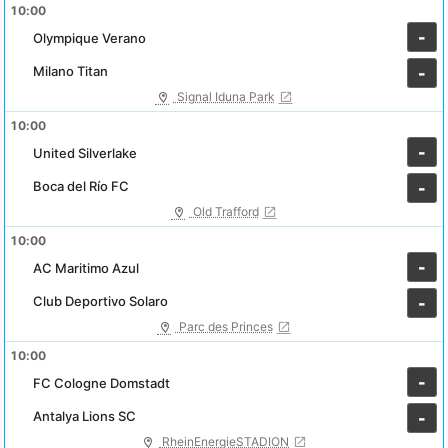
10:00
-
Olympique Verano
Milano Titan
-
Signal Iduna Park
10:00
-
United Silverlake
Boca del Río FC
-
Old Trafford
10:00
-
AC Maritimo Azul
Club Deportivo Solaro
-
Parc des Princes
10:00
-
FC Cologne Domstadt
Antalya Lions SC
-
RheinEnergieSTADION