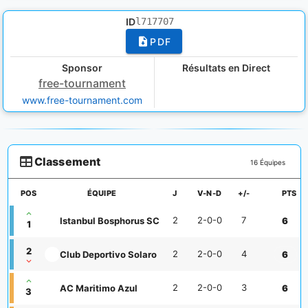
ID
l717707
PDF
Sponsor
Résultats en Direct
free-tournament
www.free-tournament.com
Classement
16 Équipes
POS
ÉQUIPE
J
V-N-D
+/-
PTS
2
2-0-0
7
Istanbul Bosphorus SC
6
1
2
2
2-0-0
4
Club Deportivo Solaro
6
2
2-0-0
3
AC Maritimo Azul
6
3