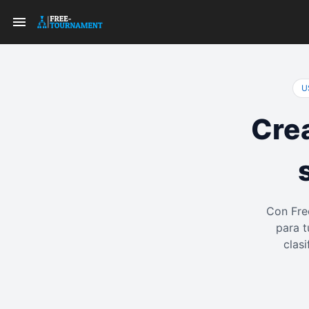
U
Crea
Con Fre
para t
clas