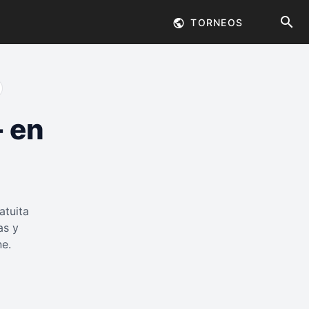
TORNEOS
– en
atuita
as y
ne.