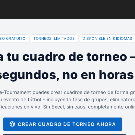
SO GRATUITO
TORNEOS ILIMITADOS
DISPONIBLE EN 8 IDIOMAS
 tu cuadro de torneo 
segundos, no en horas
e-Tournament puedes crear cuadros de torneo de forma gr
u evento de fútbol – incluyendo fase de grupos, eliminatori
ificaciones en vivo. Sin Excel, sin caos, completamente onli
CREAR CUADRO DE TORNEO AHORA