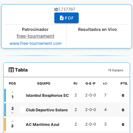
ID
l717707
PDF
Patrocinador
Resultados en Vivo
free-tournament
www.free-tournament.com
Tabla
16 Equipos
POS
EQUIPO
PJ
G-E-P
+/-
PTS.
2
2-0-0
7
Istanbul Bosphorus SC
6
1
2
2
2-0-0
4
Club Deportivo Solaro
6
2
2-0-0
3
AC Maritimo Azul
6
3