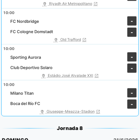
Riyadh Air Metropolitano
10:00
-
FC Nordbridge
FC Cologne Domstadt
-
Old Trafford
10:00
-
Sporting Aurora
Club Deportivo Solaro
-
Estádio José Alvalade XXI
10:00
-
Milano Titan
Boca del Río FC
-
Giuseppe-Meazza-Stadion
Jornada 8