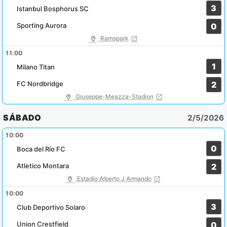
3
Istanbul Bosphorus SC
Sporting Aurora
0
Ramspark
11:00
1
Milano Titan
FC Nordbridge
2
Giuseppe-Meazza-Stadion
SÁBADO
2/5/2026
10:00
0
Boca del Río FC
Atletico Montara
2
Estadio Alberto J Armando
10:00
3
Club Deportivo Solaro
Union Crestfield
0