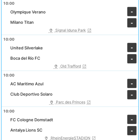
10:00
-
Olympique Verano
Milano Titan
-
Signal Iduna Park
10:00
-
United Silverlake
Boca del Río FC
-
Old Trafford
10:00
-
AC Maritimo Azul
Club Deportivo Solaro
-
Parc des Princes
10:00
-
FC Cologne Domstadt
Antalya Lions SC
-
RheinEnergieSTADION