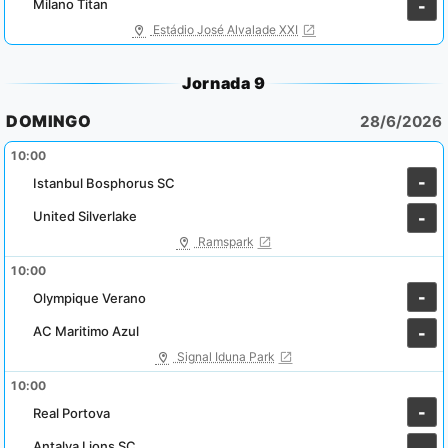
Milano Titan
-
Estádio José Alvalade XXI
Jornada 9
DOMINGO
28/6/2026
10:00
-
Istanbul Bosphorus SC
United Silverlake
-
Ramspark
10:00
-
Olympique Verano
AC Maritimo Azul
-
Signal Iduna Park
10:00
-
Real Portova
Antalya Lions SC