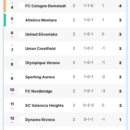
2
1-1-0
1
FC Cologne Domstadt
4
4
5
2
1-0-1
1
Atletico Montara
3
6
2
1-0-1
0
United Silverlake
3
2
1-0-1
-1
Union Crestfield
3
7
2
1-0-1
-1
Olympique Verano
3
8
2
1-0-1
-2
Sporting Aurora
3
9
10
2
1-0-1
-3
FC Nordbridge
3
11
2
0-2-0
0
SC Valencia Heights
2
12
2
0-1-1
-1
Dynamo Riviera
1