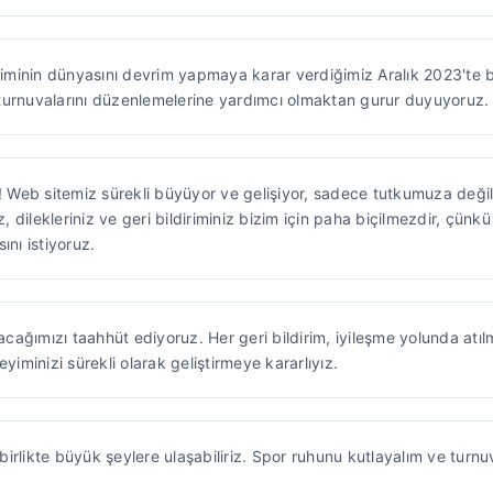
minin dünyasını devrim yapmaya karar verdiğimiz Aralık 2023'te 
turnuvalarını düzenlemelerine yardımcı olmaktan gurur duyuyoruz.
Web sitemiz sürekli büyüyor ve gelişiyor, sadece tutkumuza deği
iz, dilekleriniz ve geri bildiriminiz bizim için paha biçilmezdir, çü
ını istiyoruz.
lacağımızı taahhüt ediyoruz. Her geri bildirim, iyileşme yolunda atıl
minizi sürekli olarak geliştirmeye kararlıyız.
irlikte büyük şeylere ulaşabiliriz. Spor ruhunu kutlayalım ve turnu