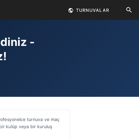
TURNUVALAR
iniz -
z!
profesyonelce turnuva ve maç
bir kulüp veya bir kuruluş