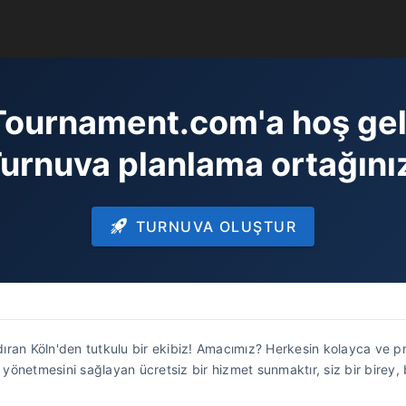
Tournament.com'a hoş geld
urnuva planlama ortağını
TURNUVA OLUŞTUR
ıran Köln'den tutkulu bir ekibiz! Amacımız? Herkesin kolayca ve 
e yönetmesini sağlayan ücretsiz bir hizmet sunmaktır, siz bir birey, 