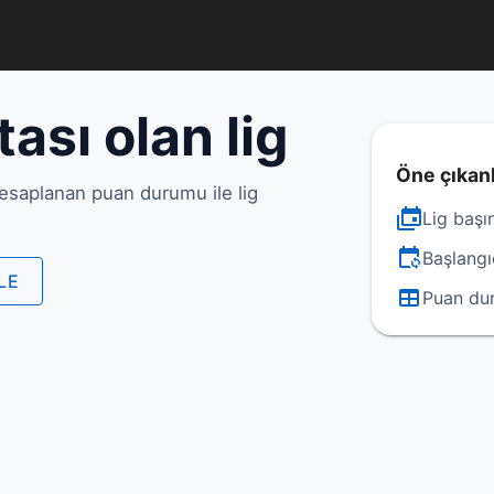
ası olan lig
Öne çıkan
hesaplanan puan durumu ile lig
Lig başı
Başlangı
LE
Puan dur