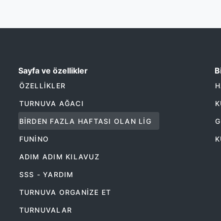
Sayfa ve özellikler
Bi
ÖZELLIKLER
H
TURNUVA AĞACI
K
BIRDEN FAZLA HAFTASI OLAN LIG
G
FUNINO
K
ADIM ADIM KILAVUZ
SSS - YARDIM
TURNUVA ORGANIZE ET
TURNUVALAR