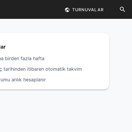
TURNUVALAR
lar
na birden fazla hafta
ç tarihinden itibaren otomatik takvim
umu anlık hesaplanır