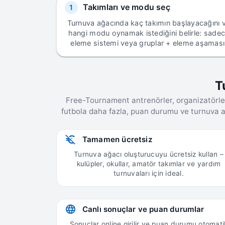
Takımları ve modu seç
1
Turnuva ağacında kaç takımın başlayacağını 
hangi modu oynamak istediğini belirle: sade
eleme sistemi veya gruplar + eleme aşaması
T
Free-Tournament antrenörler, organizatörler 
futbola daha fazla, puan durumu ve turnuva 
Tamamen ücretsiz
Turnuva ağacı oluşturucuyu ücretsiz kullan –
kulüpler, okullar, amatör takımlar ve yardım
turnuvaları için ideal.
Canlı sonuçlar ve puan durumlar
Sonuçlar online girilir ve puan durumu otomati