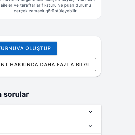
aileler ve taraftarlar fikstürü ve puan durumu
gerçek zamanlı görüntüleyebilir.
TURNUVA OLUŞTUR
NT HAKKINDA DAHA FAZLA BILGI
 sorular