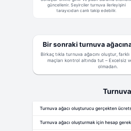
güncellenir. Seyirciler turnuva ilerleyişini
tarayıcıdan canlı takip edebilir.
Bir sonraki turnuva ağacına
Birkaç tıkla turnuva ağacını oluştur, fark
maçları kontrol altında tut – Excelsiz 
olmadan.
Turnuva
Turnuva ağacı oluşturucu gerçekten ücrets
Turnuva ağacı oluşturmak için hesap gere