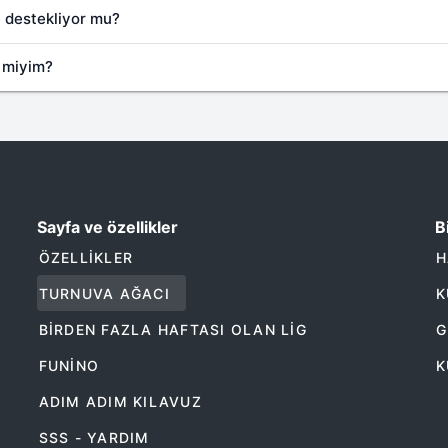
 destekliyor mu?
r miyim?
Sayfa ve özellikler
Bi
ÖZELLIKLER
H
TURNUVA AĞACI
K
BIRDEN FAZLA HAFTASI OLAN LIG
G
FUNINO
K
ADIM ADIM KILAVUZ
SSS - YARDIM