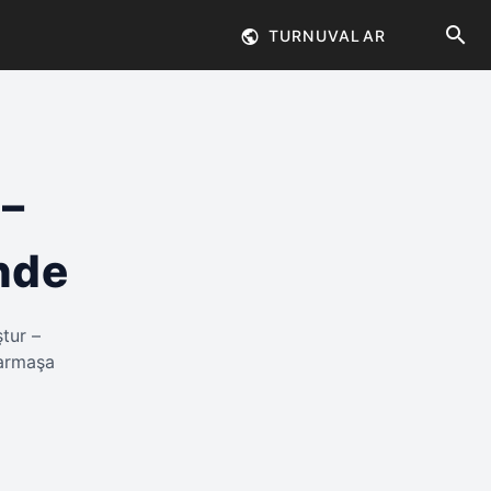
TURNUVALAR
 –
inde
tur –
karmaşa