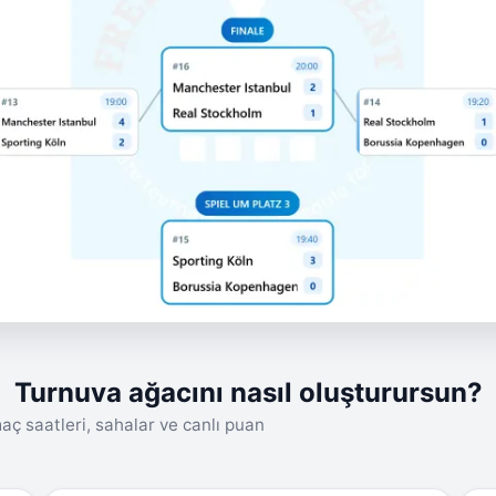
Turnuva ağacını nasıl oluşturursun?
ç saatleri, sahalar ve canlı puan
.