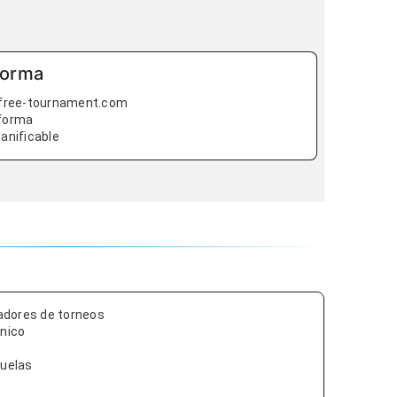
forma
 free-tournament.com
aforma
anificable
zadores de torneos
nico
cuelas