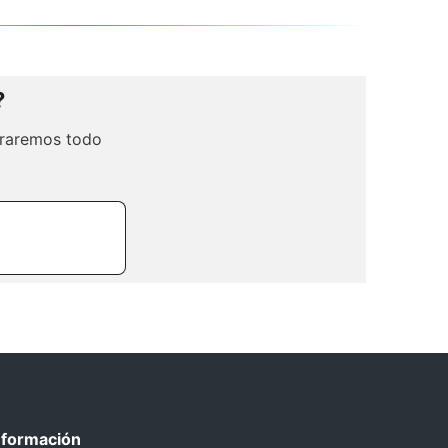
?
araremos todo
nformación