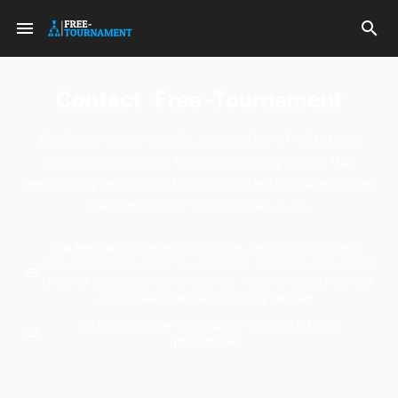
Contact
Free-Tournament
Heeft u vragen, ideeën, suggesties of wilt u een
probleem melden? We horen graag van u! Vul
eenvoudig het onderstaande contactformulier in, en
we nemen snel contact met u op.
Uw feedback is belangrijk voor ons, omdat het ons helpt
onze website nog verder te verbeteren. Of het nu gaat om lof,
kritiek of suggesties ter verbetering - deel uw gedachten met
ons, en we zullen ze zorgvuldig bekijken.
We beantwoorden aanvragen in alle beschikbare
platformtalen.