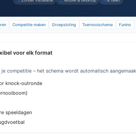
Zonder installatie
Mobiel & desktop
8 talen
eren
Competitie maken
Groepsloting
Toernooischema
Funino
xibel voor elk format
or je competitie – het schema wordt automatisch aangemaak
or knock-outronde
ernooiboom)
re speeldagen
ugdvoetbal