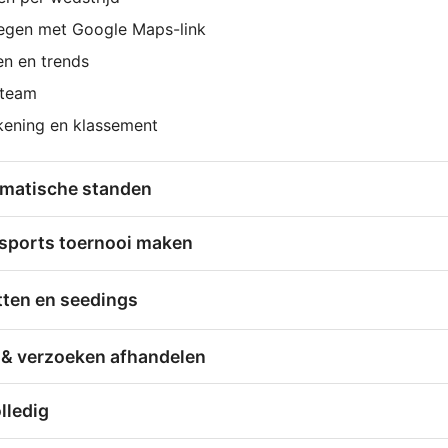
egen met Google Maps-link
n en trends
 team
kening en klassement
omatische standen
-sports toernooi maken
tten en seedings
& verzoeken afhandelen
lledig