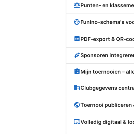
Punten- en klasseme
Funino-schema's voo
PDF-export & QR-co
Sponsoren integrere
Mijn toernooien – al
Clubgegevens centra
Toernooi publiceren 
Volledig digitaal & l