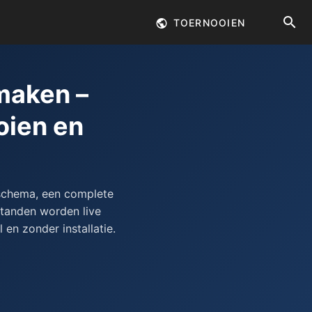
TOERNOOIEN
maken –
oien en
ischema, een complete
tanden worden live
 en zonder installatie.