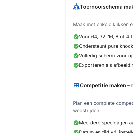
Toernooischema make
Maak met enkele klikken 
Voor 64, 32, 16, 8 of 4
Ondersteunt pure knock
Volledig scherm voor op
Exporteren als afbeeldi
Competitie maken – 
Plan een complete competi
wedstrijden.
Meerdere speeldagen a
Datum en tijd vrij instel