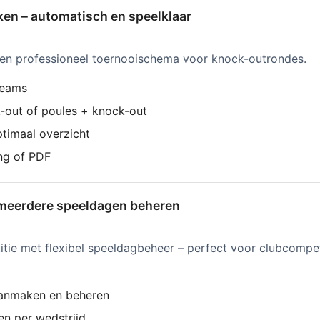
n – automatisch en speelklaar
een professioneel toernooischema voor knock-outrondes.
 teams
-out of poules + knock-out
timaal overzicht
ng of PDF
meerdere speeldagen beheren
tie met flexibel speeldagbeheer – perfect voor clubcompeti
anmaken en beheren
len per wedstrijd