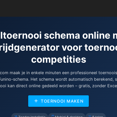
ltoernooi schema online 
ijdgenerator voor toerno
competities
com maak je in enkele minuten een professioneel toernoo
 Funino-schema. Het schema wordt automatisch berekend, s
ooi kan direct online gedeeld worden – gratis, zonder Excel
TOERNOOI MAKEN