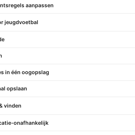
ntsregels aanpassen
r jeugdvoetbal
de
n
les in één oogopslag
al opslaan
& vinden
ocatie-onafhankelijk