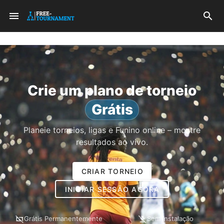
Crie um plano de torneio
Grátis
Planeie torneios, ligas e Funino online – mostre
resultados ao vivo.
CRIAR TORNEIO
INICIAR SESSÃO AGORA
Grátis Permanentemente
Sem instalação